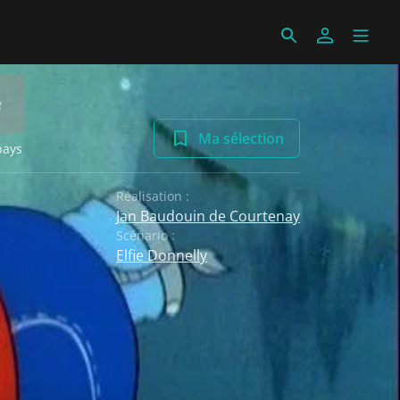
e
Ma sélection
pays
Réalisation :
Jan Baudouin de Courtenay
Scénario :
Elfie Donnelly