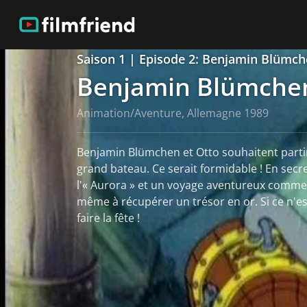
Saison 1 | Episode 2: Benjamin Blümch
Benjamin Blümchen
Animation/Aventure, Allemagne 1989
Benjamin Blümchen et Otto souhaitent parti
grand bateau. Ce serait formidable ! En secr
l'« Aurora » et un voyage aventureux comme
même à récupérer un trésor en or. Si ce n'e
faire la fête !
Voir plus