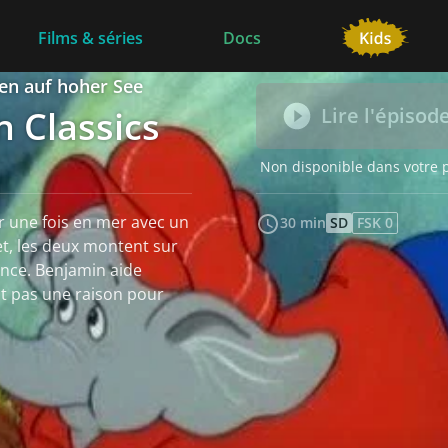
Films & séries
Docs
en auf hoher See
 Classics
Lire l'épisod
Non disponible dans votre 
r une fois en mer avec un
30 min
SD
FSK 0
et, les deux montent sur
nce. Benjamin aide
st pas une raison pour