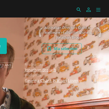
Australian Directors Guild Awards 2016 
Australian Directors Guild Awards 2016
Meilleure réalisation d'une comédie télévisée
Jonathan Brough
e
Ma sélection
Réalisation :
 12 ANS
Jonathan Brough
Interprète :
Georgia Chara
,
Nathan Lovejoy