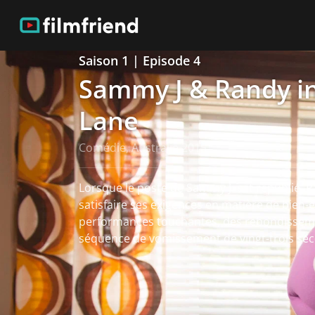
Saison 1 | Episode 4
Sammy J & Randy in
Lane
Comédie, Australie 2015
Lorsque le poste de Sammy J. est republié, Ra
satisfaire ses exigences en matière de bien-ê
performances touchantes, des rebondisseme
séquence de vomissement de vingt-trois se
Voir plus