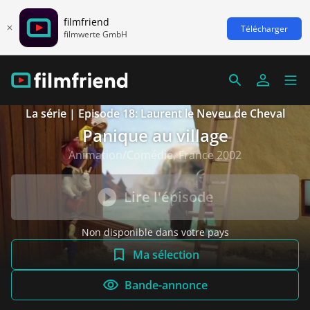
filmfriend
Télécharger
filmwerte GmbH
La série | Episode 18: Laurent le Neveu de Cheval
Panique au village
Animation/Comédie, France 2002
Lire l'épisode
Non disponible dans votre pays
Ma sélection
Bande-annonce