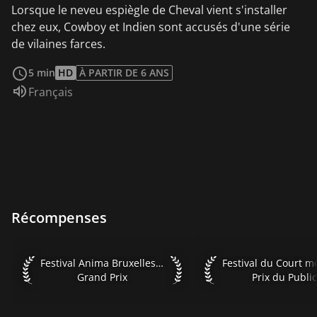
Lorsque le neveu espiègle de Cheval vient s'installer
chez eux, Cowboy et Indien sont accusés d'une série
de vilaines farces.
Voir plus
5 min
HD
À PARTIR DE 6 ANS
Audio :
Français
Récompenses
Festival Anima Bruxelles 2001 Grand Prix
Festival du Court mé
Festival Anima Bruxelles 2001
Grand Prix
Prix du Public