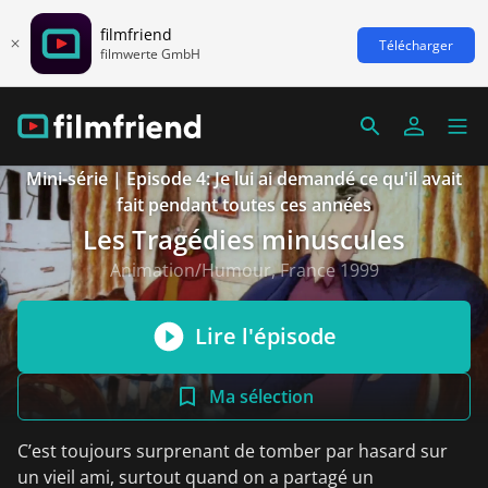
filmfriend
Télécharger
filmwerte GmbH
Mini-série | Episode 4: Je lui ai demandé ce qu'il avait
fait pendant toutes ces années
Les Tragédies minuscules
Animation/Humour, France 1999
Lire l'épisode
Ma sélection
C’est toujours surprenant de tomber par hasard sur
un vieil ami, surtout quand on a partagé un