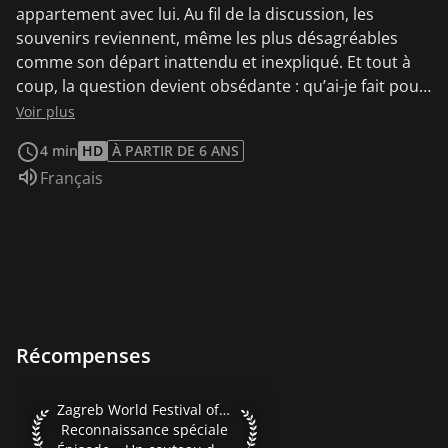
appartement avec lui. Au fil de la discussion, les
souvenirs reviennent, même les plus désagréables
comme son départ inattendu et inexpliqué. Et tout à
coup, la question devient obsédante : qu’ai-je fait pour
le faire partir ?
Voir plus
4 min
HD
À PARTIR DE 6 ANS
Audio :
Français
Récompenses
Zagreb World Festival of Animated Films 2002 Reconnaissan
Zagreb World Festival of Animated Films 2002
Reconnaissance spéciale