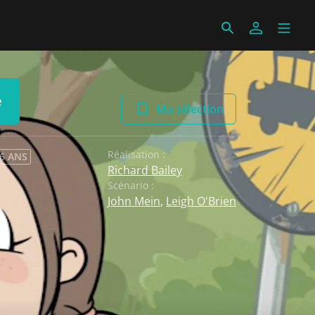
e
Ma sélection
Réalisation :
 6 ANS
Richard Bailey
Scénario :
John Mein
,
Leigh O'Brien