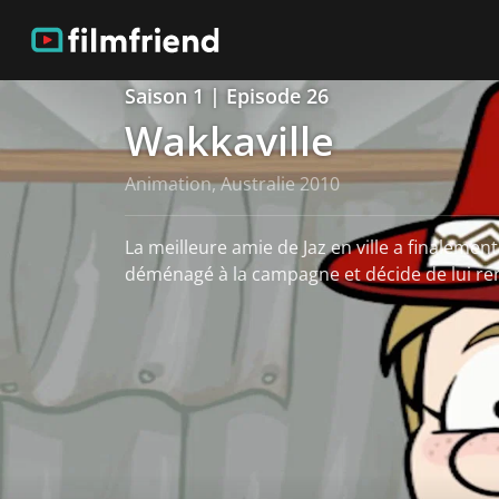
Saison 1 | Episode 26
Wakkaville
Animation, Australie 2010
La meilleure amie de Jaz en ville a finalemen
déménagé à la campagne et décide de lui ren
Voir plus