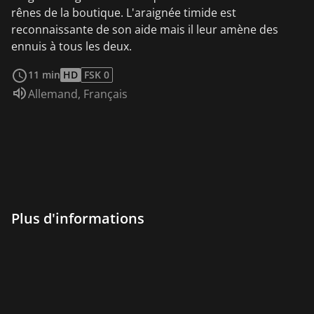
rênes de la boutique. L'araignée timide est
reconnaissante de son aide mais il leur amène des
ennuis à tous les deux.
Voir plus
11 min
HD
FSK 0
Audio :
Allemand
,
Français
Plus d'informations