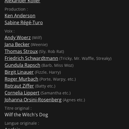
Alexander Koller
Production :
Ken Anderson
Sabine Régé-Turo
Voix :
Andy Woerz
(Wilf)
Jana Becker
(Weenie)
Thomas Stroux
(Sly, Rob Rat)
Friedrich Schwardtmann
(Tricky, Mr. Waffle, Streaky)
Gundula Rapsch
(Barb, Miss Woz)
Birgit Linauer
(Fizzle, Harry)
Roger Murbach
(Porte, Warpy, etc.)
Rotraut Ziffer
(Batty etc.)
Cornelia Lippert
(Samantha etc.)
Johanna Orsini-Rosenberg
(Agnes etc.)
Titre original :
Wilf the Witch's Dog
Langue originale :