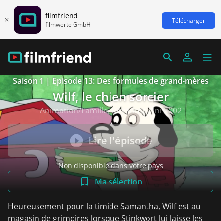
filmfriend
Télécharger
filmwerte GmbH
Saison 1 | Episode 13: Des formules de grand-mères
Wilf, le chien sorcier
Animation/Famille, Royaume-Uni 2002
Lire l'épisode
Non disponible dans votre pays
Ma sélection
Heureusement pour la timide Samantha, Wilf est au
magasin de grimoires lorsque Stinkwort lui laisse les