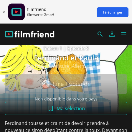
filmfriend
Télécharger
filmwerte GmbH
Saison 1 | Episode 8
Ferdinand et Paula
Quotidien/Aventure, Allemagne 2016
Lire l'épisode
Non disponible dans votre pays
Ma sélection
Ferdinand tousse et craint de devoir prendre à
nouveau ce sirop dégoûtant contre la toux. Devant son