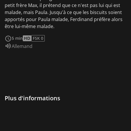
petit frère Max, il prétend que ce n'est pas lui qui est
malade, mais Paula. Jusqu'à ce que les biscuits soient
apportés pour Paula malade, Ferdinand préfère alors
être lui-même malade.
Voir plus
5 min
HD
FSK 0
Audio :
Allemand
Plus d'informations