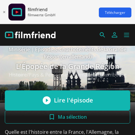
filmfriend
Télécharger
filmwerte GmbH
Minisérie | Episode 3: Chuchotements de la Grande
Région (en allemand)
L'Épopée de la Grande Région
Histoire/Pays & Personnes, Allemagne/Luxembourg
2011
Lire l'épisode
Ma sélection
Quelle est l'histoire entre la France, l'Allemagne, la