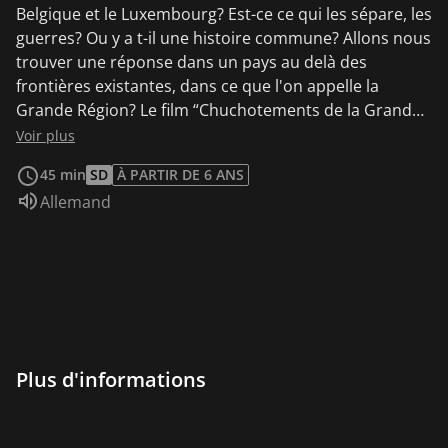
Belgique et le Luxembourg? Est-ce ce qui les sépare, les
guerres? Ou y a t-il une histoire commune? Allons nous
trouver une réponse dans un pays au delà des
frontières existantes, dans ce que l'on appelle la
Grande Région? Le film “Chuchotements de la Grande
Région”, nous propose une approche poétique de ce
Voir plus
qui pourrait être l'Histoire de ce territoire. Un voyage
45 min
SD
À PARTIR DE 6 ANS
qui commence en 600 après J.-C. et qui nous emmène
Audio :
Allemand
aux portes de l'Europe de demain.
Plus d'informations