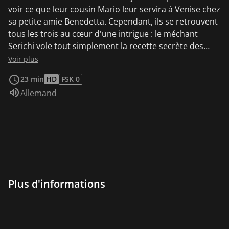
voir ce que leur cousin Mario leur servira à Venise chez
sa petite amie Benedetta. Cependant, ils se retrouvent
tous les trois au cœur d'une intrigue : le méchant
Serichi vole tout simplement la recette secrète des
parents de Benedetta afin de préparer le plat le plus
Voir plus
délicieux lors du concours royal. Mais avec quoi les
23 min
HD
FSK 0
parents de Benedetta sont-ils censés participer au
Audio :
Allemand
concours ?
Plus d'informations