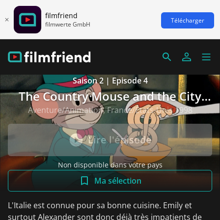
filmfriend
Télécharger
filmwerte GmbH
Saison 2 | Episode 4
The Country Mouse and the City
Mouse Adventures
Aventure/Animation, France/États-Unis 1998
Lire l'épisode
Non disponible dans votre pays
Ma sélection
L'Italie est connue pour sa bonne cuisine. Emily et
surtout Alexander sont donc déjà très impatients de