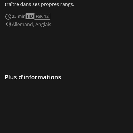
traître dans ses propres rangs.
Voir plus
23 min
HD
FSK 12
Audio :
Allemand
,
Anglais
Plus d'informations