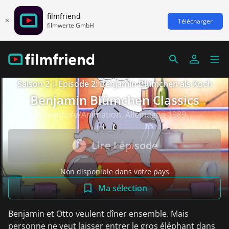
filmfriend
Télécharger
filmwerte GmbH
Saison 2 | Episode 2: Benjamin Blümchen als Koch
Benjamin Blümchen Classics
Aventure/Animation, Allemagne 1989
Lire l'épisode
Non disponible dans votre pays
Ma sélection
Benjamin et Otto veulent dîner ensemble. Mais
personne ne veut laisser entrer le gros éléphant dans