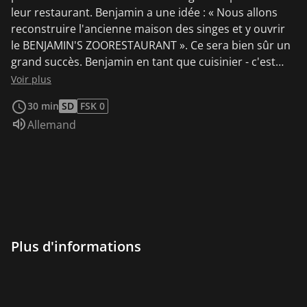
leur restaurant. Benjamin a une idée : « Nous allons
reconstruire l'ancienne maison des singes et y ouvrir
le BENJAMIN'S ZOORESTAURANT ». Ce sera bien sûr un
grand succès. Benjamin en tant que cuisinier - c'est
une expérience.
Voir plus
30 min
SD
FSK 0
Audio :
Allemand
Plus d'informations