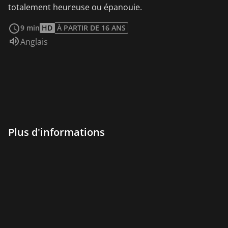
totalement heureuse ou épanouie.
Voir plus
9 min
HD
À PARTIR DE 16 ANS
Audio :
Anglais
Plus d'informations