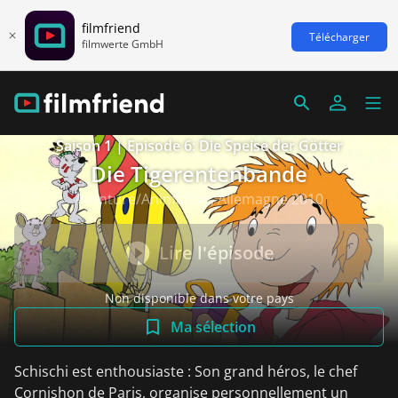
filmfriend
Télécharger
filmwerte GmbH
Saison 1 | Episode 6: Die Speise der Götter
Die Tigerentenbande
Aventure/Animation, Allemagne 2010
Lire l'épisode
Non disponible dans votre pays
Ma sélection
Schischi est enthousiaste : Son grand héros, le chef
Cornishon de Paris, organise personnellement un