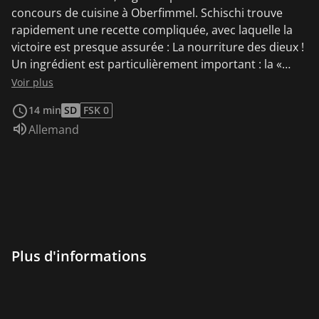
concours de cuisine à Oberfimmel. Schischi trouve
rapidement une recette compliquée, avec laquelle la
victoire est presque assurée : La nourriture des dieux !
Un ingrédient est particulièrement important : la «
truffe de vanille brillante ». Mme Bumfidel n'a pas de
Voir plus
champignons rares, mais dans la forêt d'Oberfimmel,
14 min
SD
FSK 0
ils pourraient trouver une truffe à la vanille. Mais les
Audio :
Allemand
Gringos sont déjà là...
Plus d'informations