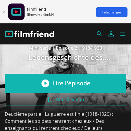
filmfriend
Télécharger
filmwerte GmbH
Mini-série | Episode 2: 1918-1923
Lebensgeschichte des
Bergarbeiters Alphons S.
Biographie/Société, Allemagne 1978
Lire l'épisode
Ma sélection
Deuxième partie : La guerre est finie (1918-1920) :
Comment les soldats rentrent chez eux / Des
enseignants qui rentrent chez eux / De leurs