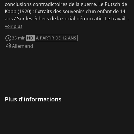
conclusions contradictoires de la guerre. Le Putsch de
Kapp (1920) : Extraits des souvenirs d'un enfant de 14
ans / Sur les échecs de la social-démocratie. Le travail
dans les mines (1920-1923) : À 14 ans dans la mine de
Voir plus
surface / À 16 ans dans l'équipe de nuit au fond / Les
35 min
HD
À PARTIR DE 12 ANS
pertes de 1918 / Les conventions collectives de
Audio :
Allemand
l'époque / Les premiers salaires / La période d'inflation
/ Le « tous allemands » et le dénigrement des juifs dès
1923.
Plus d'informations