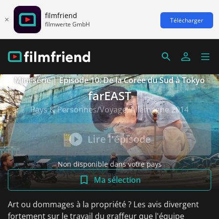
filmfriend
Télécharger
filmwerte GmbH
Mini-série | Episode 10: De la Corée du Sud à Tokyo
farEAST
Pays & Personnes/Voyage, Allemagne 2014
Lire l'épisode
Non disponible dans votre pays
Ma sélection
Art ou dommages à la propriété ? Les avis divergent
fortement sur le travail du graffeur que l'équipe