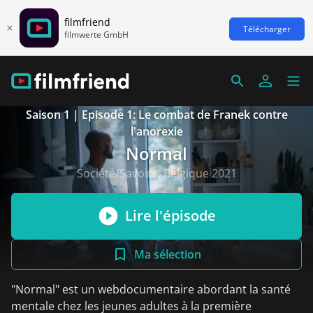
filmfriend
Télécharger
filmwerte GmbH
Saison 1 | Episode 1: Le combat de Franek contre
l'anorexie
Normal
Société/Savoirs, Belgique 2021
Lire l'épisode
Ma sélection
"Normal" est un webdocumentaire abordant la santé
mentale chez les jeunes adultes à la première