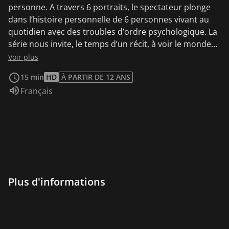
personne. A travers 6 portraits, le spectateur plonge
dans l’histoire personnelle de 6 personnes vivant au
quotidien avec des troubles d’ordre psychologique. La
série nous invite, le temps d’un récit, à voir le monde
avec de nouveaux yeux. "Normal" emmène le
Voir plus
spectateur au-delà de la méconnaissance, de l’inconnu
15 min
HD
À PARTIR DE 12 ANS
et des idées préconçues liées à ces troubles grâce à
Audio :
Français
une narration ouvertement subjective et personnelle.
A travers ces rencontres, les auteurs questionnent
ainsi la notion de normalité au sein de notre société.
Franek partage son combat contre l'anorexie mentale,
et comment il le gagne, jour après jour.
Plus d'informations