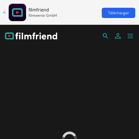
filmfriend
Télécharger
filmwerte GmbH