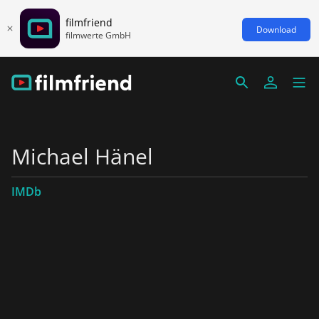
filmfriend
Download
filmwerte GmbH
Michael Hänel
IMDb