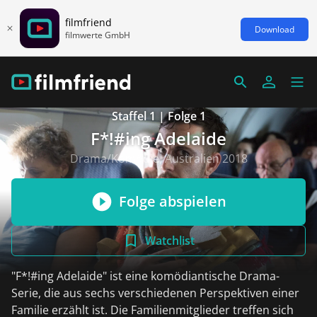
filmfriend
Download
filmwerte GmbH
Staffel 1 | Folge 1
F*!#ing Adelaide
Drama/Komödie, Australien 2018
Folge abspielen
Watchlist
"F*!#ing Adelaide" ist eine komödiantische Drama-
Serie, die aus sechs verschiedenen Perspektiven einer
Familie erzählt ist. Die Familienmitglieder treffen sich