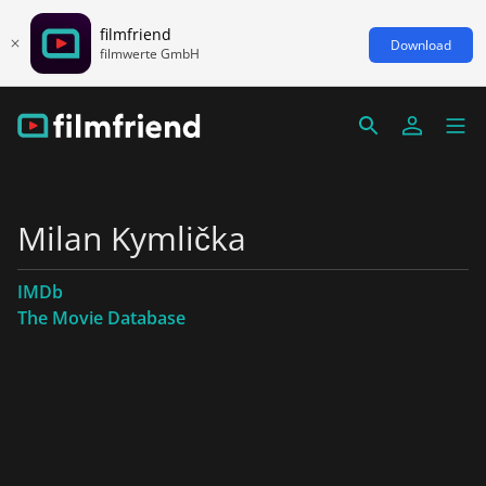
filmfriend
Download
filmwerte GmbH
Milan Kymlička
IMDb
The Movie Database