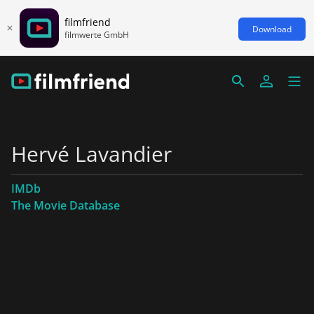
filmfriend
Download
filmwerte GmbH
Hervé Lavandier
IMDb
The Movie Database