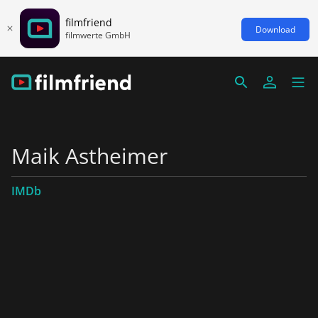
filmfriend
Download
filmwerte GmbH
Maik Astheimer
IMDb