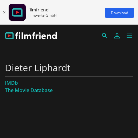
filmfriend
Download
filmwerte GmbH
Dieter Liphardt
IMDb
The Movie Database