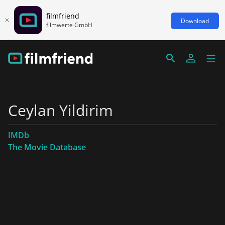
filmfriend
Download
filmwerte GmbH
Ceylan Yildirim
IMDb
The Movie Database