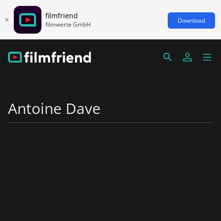
filmfriend
Download
filmwerte GmbH
Antoine Dave