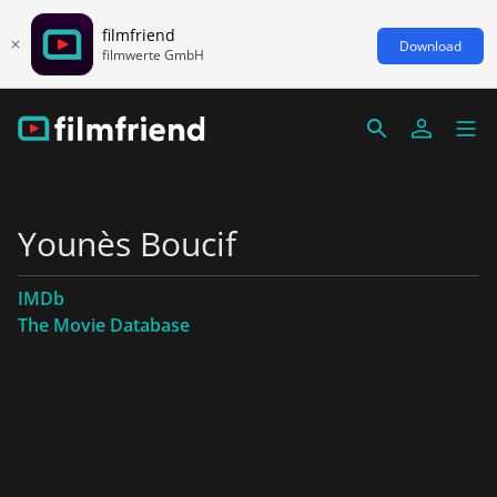
filmfriend
Download
filmwerte GmbH
Younès Boucif
IMDb
The Movie Database