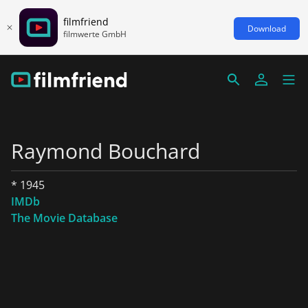
filmfriend
Download
filmwerte GmbH
Raymond Bouchard
* 1945
IMDb
The Movie Database