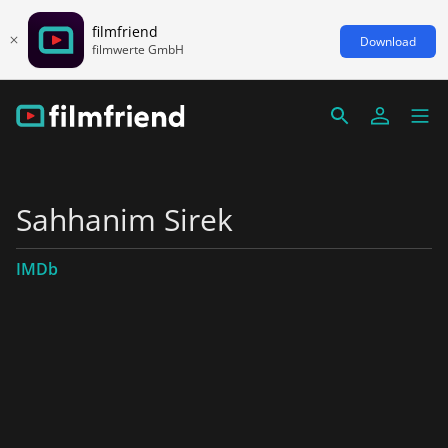
filmfriend
Download
filmwerte GmbH
Sahhanim Sirek
IMDb