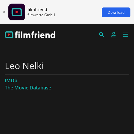
filmfriend
Download
filmwerte GmbH
Leo Nelki
IMDb
The Movie Database