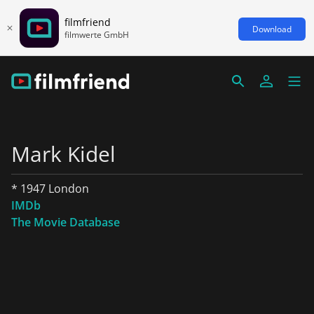
filmfriend
Download
filmwerte GmbH
Mark Kidel
* 1947 London
IMDb
The Movie Database