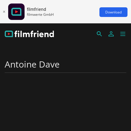
filmfriend
Download
filmwerte GmbH
Antoine Dave