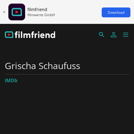
filmfriend
Download
filmwerte GmbH
Grischa Schaufuss
IMDb