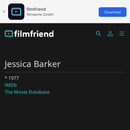
filmfriend
Download
filmwerte GmbH
Jessica Barker
* 1977
IMDb
The Movie Database