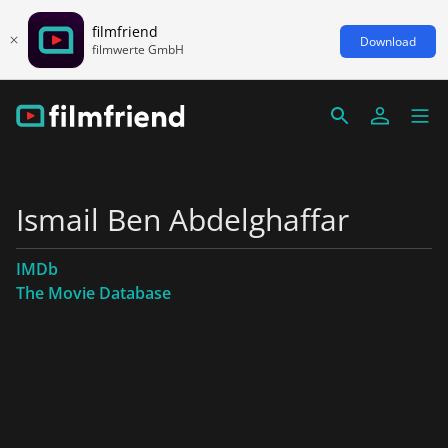
filmfriend
Download
filmwerte GmbH
Ismail Ben Abdelghaffar
IMDb
The Movie Database