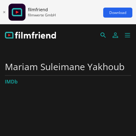
filmfriend
Download
filmwerte GmbH
Mariam Suleimane Yakhoub
IMDb