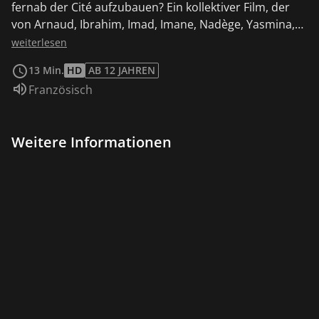
fernab der Cité aufzubauen? Ein kollektiver Film, der
von Arnaud, Ibrahim, Imad, Imane, Nadège, Yasmina,
Zakaria, Warda, Youssef und Yassin gemacht wurde.
weiterlesen
13 Min.
HD
AB 12 JAHREN
Sprache:
Französisch
Weitere Informationen