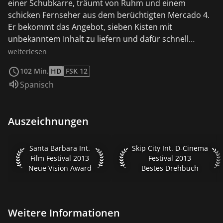
einer Schubkarre, träumt von Ruhm und einem
schicken Fernseher aus dem berüchtigten Mercado 4.
Er bekommt das Angebot, sieben Kisten mit
unbekanntem Inhalt zu liefern und dafür schnell
hundert US-Dollar zu bekommen. Doch was wie ein
weiterlesen
einfacher Job klingt, wird schnell kompliziert. Der Inhalt
102 Min.
HD
FSK 12
der Kisten ist heiß begehrt, und Víctor und seine
Sprache:
Spanisch
Verfolger geraten schnell in ein Verbrechen, von dem
sie nichts wissen.
Auszeichnungen
Santa Barbara Int. Film Festival 2013 Neue Vision Award
Skip City Int. D-Cinema Fest
Santa Barbara Int.
Skip City Int. D-Cinema
Film Festival 2013
Festival 2013
Neue Vision Award
Bestes Drehbuch
Weitere Informationen