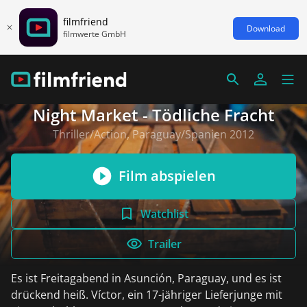
filmfriend
Download
filmwerte GmbH
Night Market - Tödliche Fracht
Thriller/Action, Paraguay/Spanien 2012
Film abspielen
Watchlist
Trailer
Es ist Freitagabend in Asunción, Paraguay, und es ist
drückend heiß. Víctor, ein 17-jähriger Lieferjunge mit