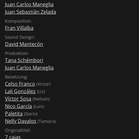
Juan Carlos Maneglia
Juan Sebastián Zelada
Komposition:
Fran Villalba
Sound Design:
David Mantecón
Produktion:
Tana Schémbori
Juan Carlos Maneglia
Besetzung:
Celso Franco
(Victor)
Lali González
(Liz)
Víctor Sosa
(Nelson)
Nico García
(Luis)
Paletita
(Dario)
Nelly Davalos
(Tamara)
Originaltitel:
7 cajas