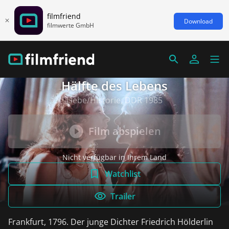
filmfriend
Download
filmwerte GmbH
Hälfte des Lebens
Liebe/Historie, DDR 1985
Film abspielen
Nicht verfügbar in Ihrem Land
Watchlist
Trailer
Frankfurt, 1796. Der junge Dichter Friedrich Hölderlin