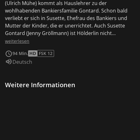
(Ulrich Mühe) kommt als Hauslehrer zu der
wohlhabenden Bankiersfamilie Gontard. Schon bald
verliebt er sich in Susette, Ehefrau des Bankiers und
Mutter der Kinder, die er unerrichtet. Auch Susette
Gontard (Jenny Gröllmann) ist Hölderlin nicht
abgeneigt, und es fällt ihnen zunehmend schwer, ihre
weiterlesen
Liebesbeziehung zu verheimlichen. Eines Tages erfährt
94 Min.
HD
FSK 12
Susettes Ehemann Jakob Gontard (Michael Gwisdek)
Sprache:
Deutsch
vom Verhältnis der beiden. Hölderlin wird des Hauses
verwiesen. In Frankreich, das noch von den Wirren der
Französischen Revolution gezeichnet ist, erfährt
Weitere Informationen
Hölderlin von der schweren Erkrankung Susannes. Er
macht sich sofort auf den Weg nach Frankfurt, um
Susanne noch einmal zu sehen...