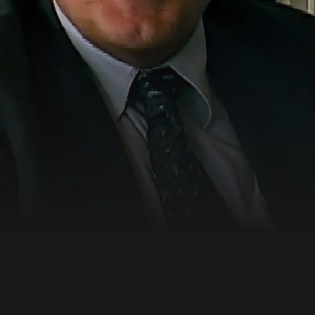
IN UND DIE DIOXIN-
ungsrichterin wird mit
cht im Raum, dass die
 Zunahme von Krebsfällen
erbrennungsanlage wurde
verfahren eingeleitet.
hen Originalfassung ohne
itt für Schritt und zeigt
 Richterin Hélène
lbst angeklagt und in
verdächtige
nellen korsische Bande