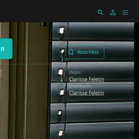
en
Watchlist
Regie:
Clarisse Feletin
Drehbuch:
Clarisse Feletin