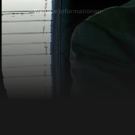
mit Dioxin verseucht zu haben. DIE RICHTER
AFFÄRE erzählt davon. Eine junge Untersuch
Weitere Informationen
dem heiklen Fall betraut. Es steht der Verda
Müllverbrennungsanlage für eine deutliche
in der Umgebung verantwortlich ist. Die V
stillgelegt, und Anwohner haben ein Gerichts
Der Dokumentarfilm, hier in der französisc
Untertitel zu sehen, folgt dem Verfahren Schr
die Arbeit der Untersuchungsrichterin. Aktualisierung: Im April 2024
wird die Protagonistin des Dokumentarfilms,
Gerhards, in einer anderes Angelegenheit se
Untersuchungshaft genommen. Ihr werden 
Verbindungen zu einem Mitglied einer krimi
vorgeworfen.