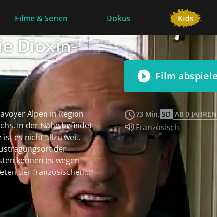
Filme & Serien
Dokus
ie Dioxin-
Film abspiel
 Savoyer Alpen in Region
73 Min.
SD
AB 0 JAHREN
hs. In der Nähe befindet
Sprache:
Französisch
ist es nicht allzu weit.
Austragungsort der
isten kennen es wegen
eten der französischen
ist
. Eine nahe gelegene
 den Boden der Umgebung