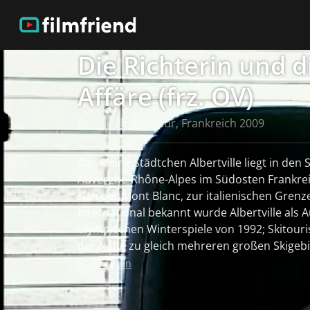
Die Richterin und d
Affäre (frz. OV)
Gesellschaft/Natur, Frankreich 2009
Das kleine Städtchen Albertville liegt in den
Auvergne-Rhône-Alpes im Südosten Frankreic
sich der Mont Blanc, zur italienischen Grenze 
International bekannt wurde Albertville als 
olympischen Winterspiele von 1992; Skitour
der Nähe zu gleich mehreren großen Skigebi
Alpen: Les Trois Vallées, La Plagne und Tignes. In Frankreich 
weiterlesen
Albertville noch aus anderem Grund bekannt
Müllverbrennungsanlage kam in Verdacht,