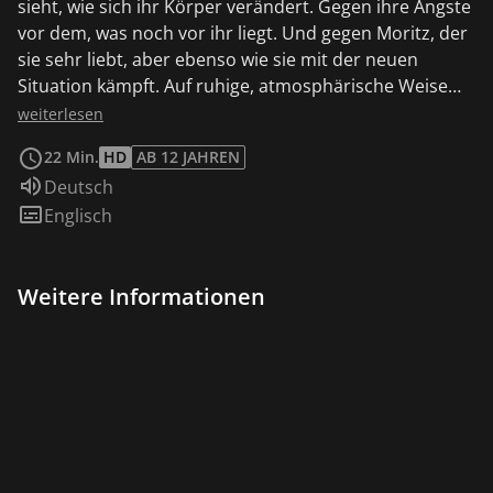
sieht, wie sich ihr Körper verändert. Gegen ihre Ängste
vor dem, was noch vor ihr liegt. Und gegen Moritz, der
sie sehr liebt, aber ebenso wie sie mit der neuen
Situation kämpft. Auf ruhige, atmosphärische Weise
erzählt der Film die Alltagsgeschichte einer Beziehung,
weiterlesen
die nie mehr dieselbe sein wird.
22 Min.
HD
AB 12 JAHREN
Sprache:
Deutsch
Untertitel:
Englisch
Weitere Informationen