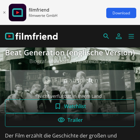
filmfriend
Download
filmwerte GmbH
Beat Generation (englische Version)
Biografie/Historie, Frankreich 2014
Film abspielen
Nicht verfügbar in Ihrem Land
Watchlist
Trailer
Der Film erzählt die Geschichte der großen und