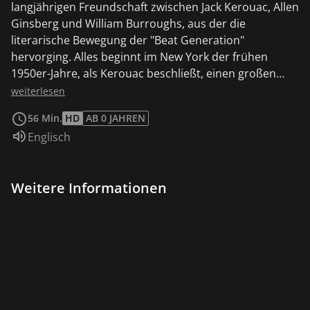
langjährigen Freundschaft zwischen Jack Kerouac, Allen
Ginsberg und William Burroughs, aus der die
literarische Bewegung der "Beat Generation"
hervorging. Alles beginnt im New York der frühen
1950er-Jahre, als Kerouac beschließt, einen großen
Roman über ihre gemeinsamen Erfahrungen zu
weiterlesen
schreiben. Dann geht es weiter nach San Francisco,
56 Min.
HD
AB 0 JAHREN
Mexiko-Stadt, Tanger, Paris und endet etwa 15 Jahre
Sprache:
Englisch
später mit der Veröffentlichung von "Howl" (Allan
Ginsberg), "On the Road" (Jack Kerouac) und "Naked
Lunch" (William Burroughs), drei Büchern, die jedes für
Weitere Informationen
sich ein Manifest darstellen.