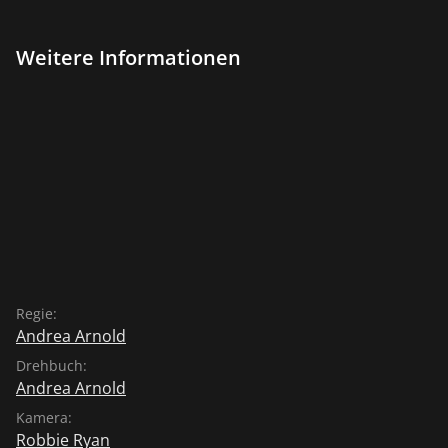
möglich - und die Oscar-prämierte Regisseurin Andrea
Arnold steigert die Spannung mit mehr als einer
Weitere Informationen
überraschenden Wendung bis zum atemlosen Finale.
Ein Film wie ein rauer Diamant, heftig, voll
unerwarteter Zärtlichkeit und Hoffnung, ein
cineastisches Wunder, zu Recht in Cannes mit dem
Preis der Jury gekrönt!
Regie:
Andrea Arnold
Drehbuch:
Andrea Arnold
Kamera:
Robbie Ryan