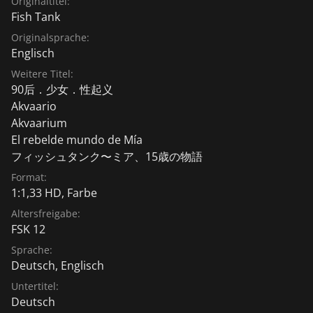
Originaltitel:
Fish Tank
Originalsprache:
Englisch
Weitere Titel:
90后．少女．性起义
Akvaario
Akvaarium
El rebelde mundo de Mía
フィッシュタンク〜ミア、15歳の物語
Format:
1:1,33 HD, Farbe
Altersfreigabe:
FSK 12
Sprache:
Deutsch
,
Englisch
Untertitel:
Deutsch