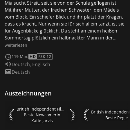
Mia sucht Streit, seit sie von der Schule geflogen ist.
Mit ihrer Mutter, der frechen Schwester, den Mädels
vom Block. Ein schiefer Blick und ihr platzt der Kragen,
dass es kracht. Nur wenn sie für sich allein tanzt, ist sie
für Augenblicke glücklich. Da steht an einem heißen
Sommertag plötzlich ein halbnackter Mann in der
Küche: Connor der neue Freund der Mutter. Mia ist
weiterlesen
fasziniert. Connor nimmt ihre Nöte ernst, er bringt
119 Min.
HD
FSK 12
eine Ahnung von Familienglück ins Haus. Doch wer ist
Sprache:
Deutsch
,
Englisch
dieser Mann, der kommt und geht? Und was will Mia?
Untertitel:
Deutsch
Einen Vater, einen Kumpel oder mehr? Selten zuvor
wurden die widersprüchlichen Gefühle einer
heranwachsenden jungen Frau so auf den Punkt
Auszeichnungen
gebracht: Diese rebellische Mia ist widerborstig und
verletzlich zugleich, ein gefährlicher Wirbelwind,
sensationell lebensecht verkörpert von Katie Jarvis, die
British Independent Film Awards 2009 Beste Newcomerin Ka
British Independent Film Awards 2009
British Independent 
von der Straße weg gecastet wurde. Zwischen ihr und
Beste Newcomerin
Beste Regie
Katie Jarvis
Michael Fassbender - umwerfend viril als Connor -
knistert es vom ersten Augenblick. Alles scheint