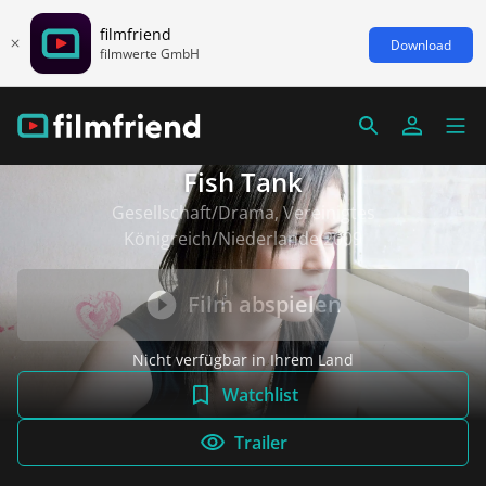
filmfriend
Download
filmwerte GmbH
Fish Tank
Gesellschaft/Drama, Vereinigtes
Königreich/Niederlande 2009
Film abspielen
Nicht verfügbar in Ihrem Land
Watchlist
Trailer