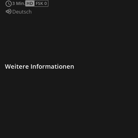
3 Min.
HD
FSK 0
Sprache:
Deutsch
Weitere Informationen