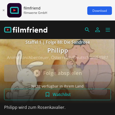
filmfriend
Download
filmwerte GmbH
Staffel 1 | Folge 88: Die Sandrose
Philipp
Animation/Abenteuer, Österreich/Deutschland 1987
Folge abspielen
Nicht verfügbar in Ihrem Land
Watchlist
Philipp wird zum Rosenkavalier.
weiterlesen