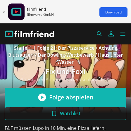
filmfriend
Download
filmwerte GmbH
Staffel 1 | Folge 21: Der Pizzaservice / Achtung
Blutsauger! / Der Bowling-Wettbewerb / Haus unter
Wasser
Fix und Foxi
Abenteuer/Animation, Deutschland 1999
Folge abspielen
Watchlist
F&F müssen Lupo in 10 Min. eine Pizza liefern,