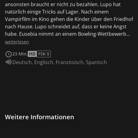
ansonsten braucht er nicht zu bezahlen. Lupo hat
natürlich einige Tricks auf Lager. Nach einem
Vampirfilm im Kino gehen die Kinder über den Friedhof
nach Hause. Lupo schneidet auf, dass er keine Angst
habe. Eusebia nimmt an einem Bowling-Wettbewerb
teil – und Lupo findet, dass er auch eine Chance haben
weiterlesen
sollte. Eine Leitung ist undicht und Papa meint, die
23 Min.
HD
FSK 0
selbst reparieren zu können. Als er kleinlaut den
Sprache:
Deutsch
,
Englisch
,
Französisch
,
Spanisch
Handwerker anruft, ist niemand dran – Papa verstopft
also einfach die Leitung, doch irgendwo muss das
Wasser ja hin.
Weitere Informationen