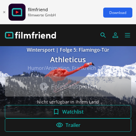
filmfriend
Download
filmwerte GmbH
Wintersport | Folge 5: Flamingo-Tür
Athleticus
Humor/Animation, Frankreich 2019
Folge abspielen
Nicht verfügbar in Ihrem Land
Watchlist
Trailer