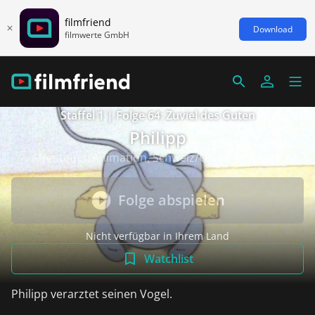
filmfriend
Download
filmwerte GmbH
Staffel 1 | Folge 64: Zuviel des Guten
Philipp
Abenteuer/Animation, Schweiz/Österreich 1987
Folge abspielen
Nicht verfügbar in Ihrem Land
Watchlist
Philipp verarztet seinen Vogel.
weiterlesen