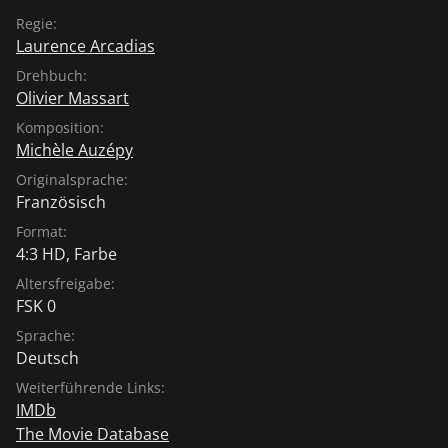
Regie:
Laurence Arcadias
Drehbuch:
Olivier Massart
Komposition:
Michèle Auzépy
Originalsprache:
Französisch
Format:
4:3 HD, Farbe
Altersfreigabe:
FSK 0
Sprache:
Deutsch
Weiterführende Links:
IMDb
The Movie Database