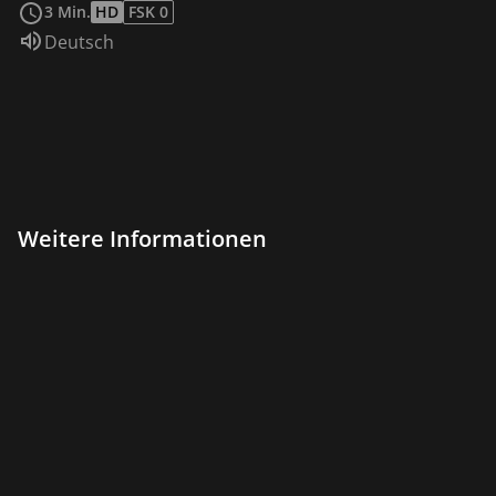
3 Min.
HD
FSK 0
Sprache:
Deutsch
Weitere Informationen