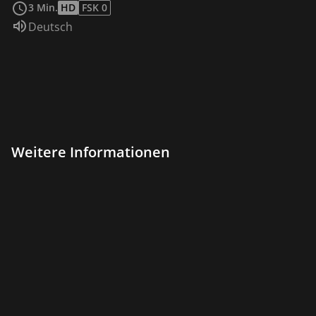
3 Min.
HD
FSK 0
Sprache:
Deutsch
Weitere Informationen