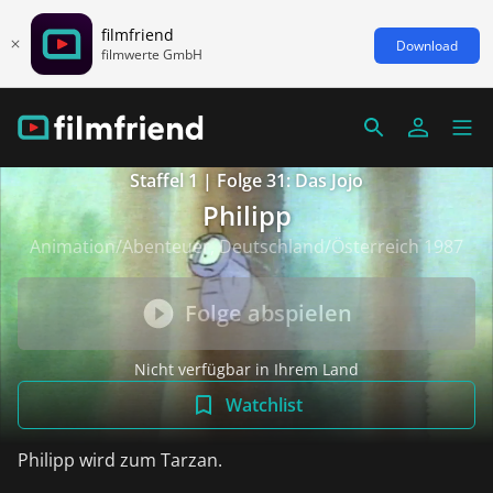
filmfriend
Download
filmwerte GmbH
Staffel 1 | Folge 31: Das Jojo
Philipp
Animation/Abenteuer, Deutschland/Österreich 1987
Folge abspielen
Nicht verfügbar in Ihrem Land
Watchlist
Philipp wird zum Tarzan.
weiterlesen