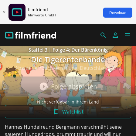
filmfriend
Download
filmwerte GmbH
Staffel 3 | Folge 4: Der Bärenkönig
Die Tigerentenbande
Abenteuer/Buchverfilmung, Deutschland 2010
Folge abspielen
Nicht verfügbar in Ihrem Land
Watchlist
Hannes Hundefreund Bergmann verschmäht seine
saueren Hundedrops, brummt traurig und will nur