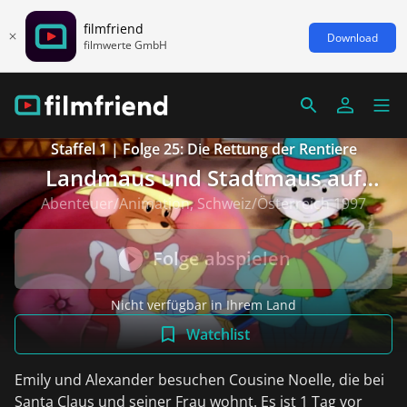
filmfriend
Download
filmwerte GmbH
Staffel 1 | Folge 25: Die Rettung der Rentiere
Landmaus und Stadtmaus auf
Reisen
Abenteuer/Animation, Schweiz/Österreich 1997
Folge abspielen
Nicht verfügbar in Ihrem Land
Watchlist
Emily und Alexander besuchen Cousine Noelle, die bei
Santa Claus und seiner Frau wohnt. Es ist 1 Tag vor