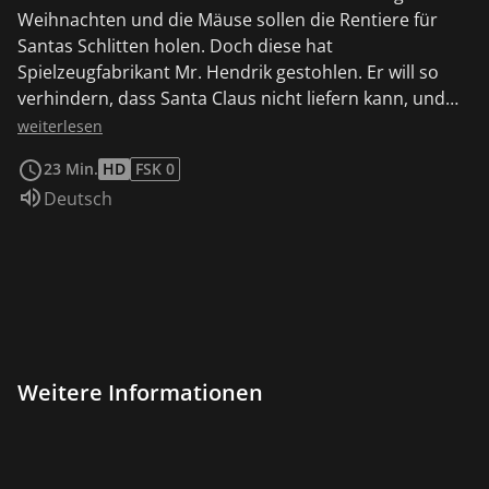
Weihnachten und die Mäuse sollen die Rentiere für
Santas Schlitten holen. Doch diese hat
Spielzeugfabrikant Mr. Hendrik gestohlen. Er will so
verhindern, dass Santa Claus nicht liefern kann, und
alle dafür sein Spielzeug kaufen müssen. Die Mäuse
weiterlesen
versuchen, die Rentiere aus Mr. Hendriks Fabrik zu
23 Min.
HD
FSK 0
befreien und treffen dabei auf Beate, die Tochter eines
Sprache:
Deutsch
Arbeiters in der Fabrik.
Weitere Informationen