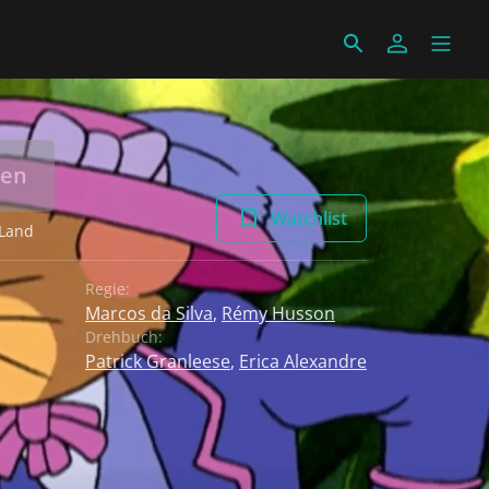
len
Watchlist
 Land
Regie:
Marcos da Silva
,
Rémy Husson
Drehbuch:
Patrick Granleese
,
Erica Alexandre