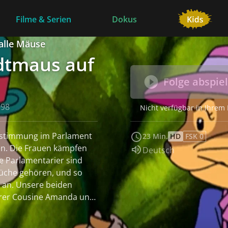
Filme & Serien
Dokus
 alle Mäuse
dtmaus auf
Folge abspie
998
Nicht verfügbar in Ihrem
Abstimmung im Parlament
23 Min.
HD
FSK 0
fen. Die Frauen kämpfen
Sprache:
Deutsch
e Parlamentarier sind
Küche gehören, und so
 an. Unsere beiden
hrer Cousine Amanda und
nwald, um den dort
ür die Frauen zu bitten.